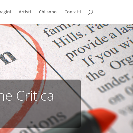
agini
ArtistI
Chi sono
Contatti
e Critica