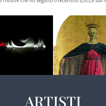
li mostre che ho seguito o recensito (clicca sull
ARTISTI