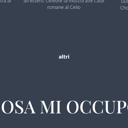
tra al
all’estero. Celebre la mostra alle Case
Uuf
romane al Celio
Cho
altri
COSA MI OCCU