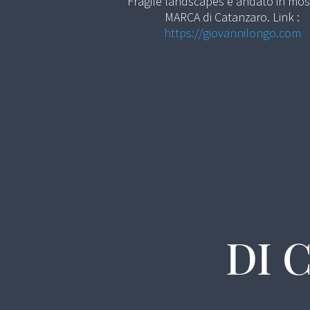
Fragile landscapes è andato in mos
MARCA di Catanzaro. Link :
https://giovannilongo.com
DI 