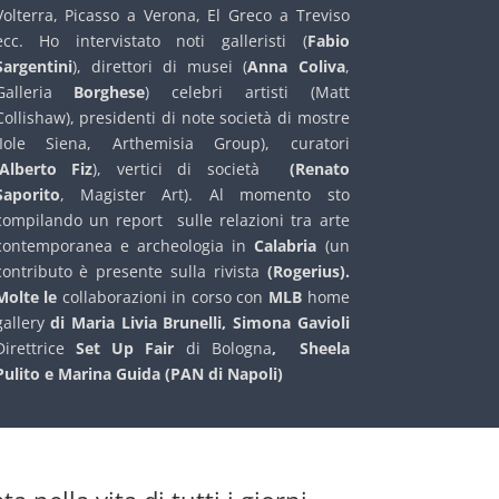
Volterra, Picasso a Verona, El Greco a Treviso
ecc. Ho intervistato noti galleristi (
Fabio
Sargentini
), direttori di musei (
Anna
Coliva
,
Galleria
Borghese
) celebri artisti (Matt
Collishaw), presidenti di note società di mostre
(Iole Siena, Arthemisia Group), curatori
Alberto
Fiz
), vertici di società
(Renato
Saporito
, Magister Art). Al momento sto
compilando un report sulle relazioni tra arte
contemporanea e archeologia in
Calabria
(un
contributo è presente sulla rivista
(Rogerius).
Molte le
collaborazioni
in
corso
con
MLB
home
gallery
di Maria Livia Brunelli, Simona Gavioli
Direttrice
Set Up Fair
di
Bologna
, Sheela
Pulito e Marina Guida (PAN di Napoli)