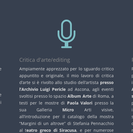

Critica d'arte/editing
e
Ampiamente apprezzato per lo sguardo critico
appuntito e originale, il mio lavoro di critica
d’arte si è rivolto allo studio dell’artista
presso
l’Archivio Luigi Pericle
ad Ascona, agli eventi
e
svoltisi presso lo spazio
Album Arte
di Roma, a
i
testi per le mostre di
Paola Valori
presso la
sua Galleria
Micro
Arti visive,
all’introduzione per il catalogo della mostra
“Margini di un altrove” di Stefania Pennacchio
al t
eatro greco di Siracusa
, e per numerose